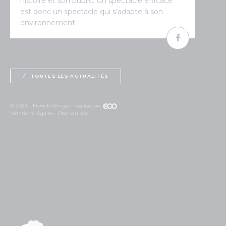
histoire et son public. Un spectacle efficace
est donc un spectacle qui s’adapte à son
environnement.
TOUTES LES ACTUALITÉS
© 2026 - French Wingz - réalisation
Mentions légales
Plan du site