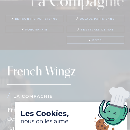
La Compagnie
RENCONTRE PARISIENNE
BALADE PARISIENNE
POÉGRAPHIE
FESTIVALS DE RUE
BOZA
French Wingz
LA COMPAGNIE
French Wingz
émerveille les foules avec
Les Cookies,
des
spectacles
d'une
excellence
nous on les aime.
remarquable.