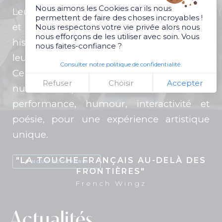
Nous aimons les Cookies car ils nous
Leur présence remarquée à la télévision
permettent de faire des choses incroyables !
et leurs tournées internationales les ont
Nous respectons votre vie privée alors nous
nous efforçons de les utiliser avec soin. Vous
hissés au rang d’experts incontestés dans
nous faites-confiance ?
leur domaine.
Consulter notre politique de confidentialité.
Ce
duo de danseurs
propose des
Refuser
Choisir
Accepter
numéros explosifs, mêlant avec adresse
performance, humour, interactivité et
poésie, pour une expérience artistique
unique.
"LA TOUCHE FRANÇAIS AU-DELÀ DES
NOUS DÉCOUVRIR
FRONTIÈRES"
French Wingz
Actualités